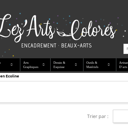
&
Arts
Dessin &
Outils &
Artisa
Graphiques
Esquisse
Matériels
D’arts
en Ecoline
Trier par :