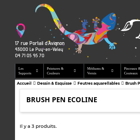
17 rue Portail d’Avignon
43000 Le Puy-en-Velay
04 71 05 95 70
Les
Peintures &
Médiums &
Pinceaux 
Supports
Couleurs
Vernis
Couteaux
Accueil
Dessin & Esquisse
Feutres aquarellables
Brush P
BRUSH PEN ECOLINE
Il y a 3 produits.