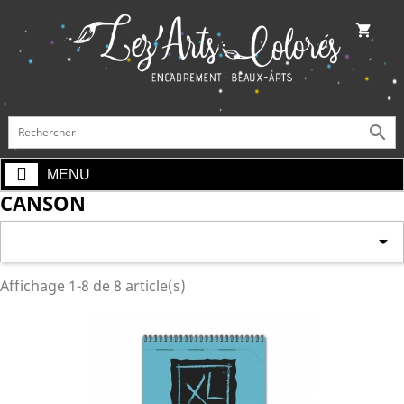
shopping_cart

MENU
CANSON

Affichage 1-8 de 8 article(s)