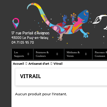
17 rue Portail d’Avignon
43000 Le Puy-en-Velay
04 71 05 95 70
Les
Peintures &
Médiums &
Pinceaux 
Supports
Couleurs
Vernis
Couteaux
Accueil
Artisanat d'art
Vitrail
VITRAIL
Aucun produit pour l'instant.