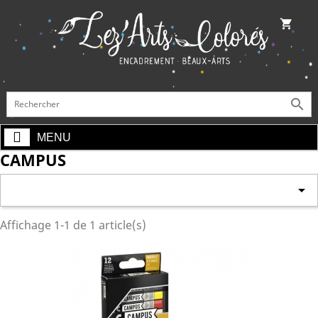
shopping_cart

MENU
CAMPUS

Affichage 1-1 de 1 article(s)